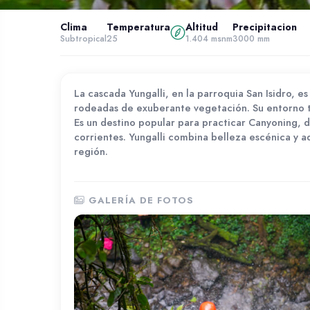
Clima
Temperatura
Altitud
Precipitacion
Inicio
Atractivos
Subtropical
25
1.404 msnm
3000 mm
Atractivos Naturales
CASCADA YUNGALLÍ
La cascada Yungalli, en la parroquia San Isidro, e
rodeadas de exuberante vegetación. Su entorno tra
Es un destino popular para practicar Canyoning, 
corrientes. Yungalli combina belleza escénica y a
región.
GALERÍA DE FOTOS