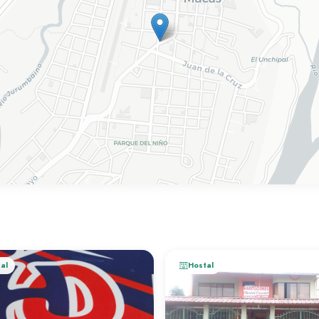
al
Hostal