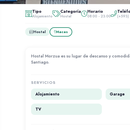
Tipo
Categoría
Horario
Teléf
Inicio
Servidores
Alojamiento
Hostal
08:00 - 23:00
(+593)
Alojamiento
Morzua
Hostal
Macas
Hostal Morzua es su lugar de descanso y comodid
Santiago.
SERVICIOS
Alojamiento
Garage
TV