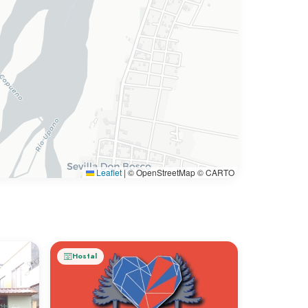
Leaflet
|
© OpenStreetMap © CARTO
Hostal