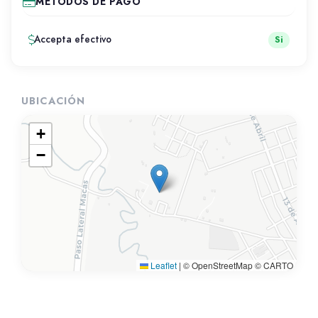
METODOS DE PAGO
Accepta efectivo
Si
UBICACIÓN
+
−
Leaflet
|
© OpenStreetMap © CARTO