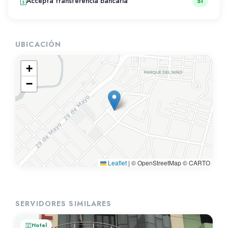
Accepta transferencia bancaria
Si
UBICACIÓN
+
−
Leaflet
|
© OpenStreetMap © CARTO
SERVIDORES SIMILARES
Hotel