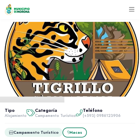
Inicio
Servidores
Tipo
Categoría
Teléfono
Alojamiento
Alojamiento
Campamento Turístico
(+593) 0986123906
Tigrillo Turístico
Campamento Turístico
Macas