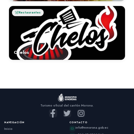
Restaurantes
Chelos
Turismo oficial del cantón Morona.
NAVEGACIÓN
CONTACTO
info@mmorona.gob.ec
Inicio