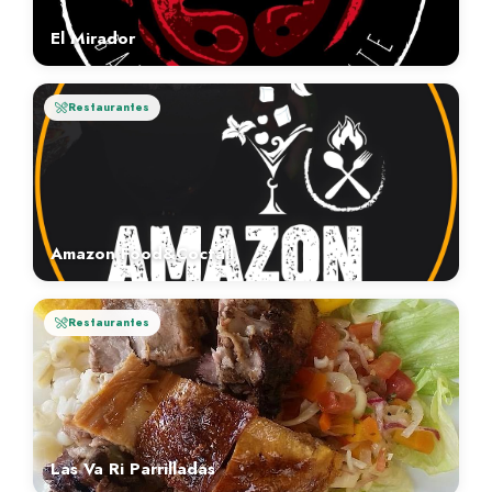
El Mirador
Restaurantes
Amazon Food&Coctail
Restaurantes
Las Va Ri Parrilladas