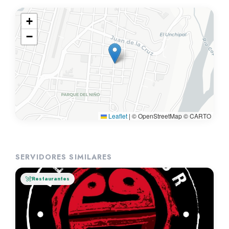
+
−
Leaflet
|
© OpenStreetMap © CARTO
SERVIDORES SIMILARES
Restaurantes