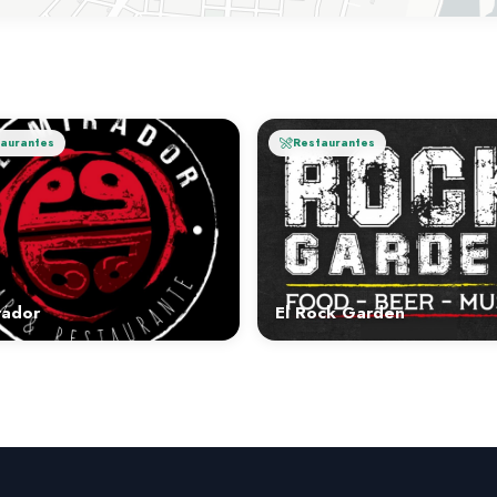
aurantes
Restaurantes
rador
El Rock Garden