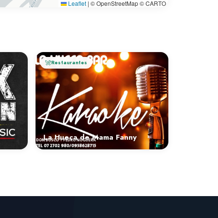
Leaflet
|
© OpenStreetMap © CARTO
Restaurantes
La Hueca de Mama Fanny