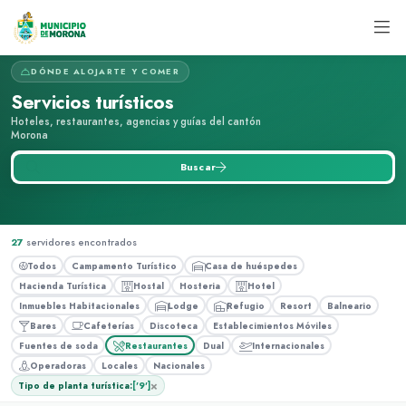
DÓNDE ALOJARTE Y COMER
Servicios turísticos
Hoteles, restaurantes, agencias y guías del cantón
Morona
Buscar servicio turístico...
Buscar
27
servidores encontrados
Todos
Campamento Turístico
Casa de huéspedes
Hacienda Turística
Hostal
Hosteria
Hotel
Inmuebles Habitacionales
Lodge
Refugio
Resort
Balneario
Bares
Cafeterías
Discoteca
Establecimientos Móviles
Fuentes de soda
Restaurantes
Dual
Internacionales
Operadoras
Locales
Nacionales
×
Tipo de planta turística:
['9']