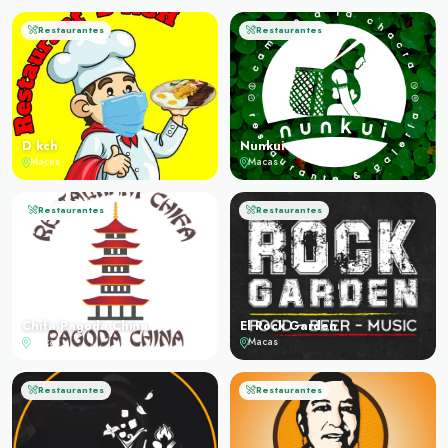
Restaurantes
Restaurantes
D kch
Nunkui
Macas
Macas
Restaurantes
Restaurantes
Chifa Pagoda China
El Rock Garden
Macas
Macas
Restaurantes
Restaurantes