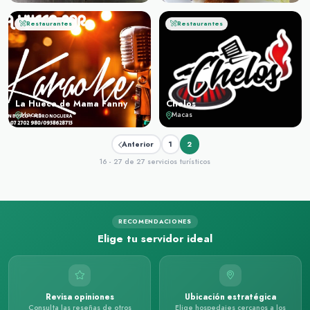
Restaurantes
Restaurantes
La Hueca de Mama Fanny
Chelos
Macas
Macas
Anterior
1
2
16 - 27 de 27 servicios turísticos
RECOMENDACIONES
Elige tu servidor ideal
Revisa opiniones
Ubicación estratégica
Consulta las reseñas de otros
Elige hospedajes cercanos a los