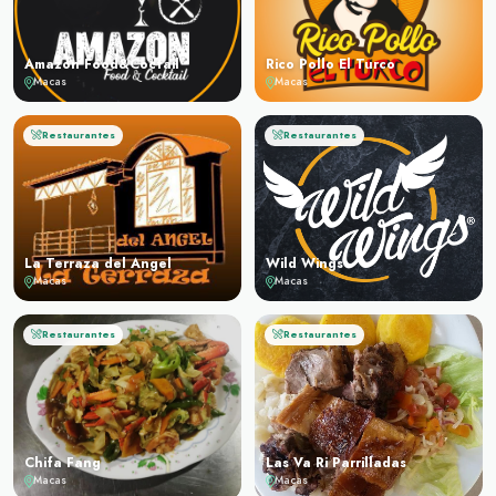
Amazon Food&Coctail
Rico Pollo El Turco
Macas
Macas
Restaurantes
Restaurantes
La Terraza del Angel
Wild Wings
Macas
Macas
Restaurantes
Restaurantes
Chifa Fang
Las Va Ri Parrilladas
Macas
Macas