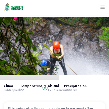
Inicio
Atractivos
Clima
Temperatura
Altitud
Precipitacion
Atractivos Naturales
Subtropical
22
1.736 msnm
3000 mm
MIRADOR ALTO UPANO
El Mirador Alto Upano, ubicado en la parroquia San