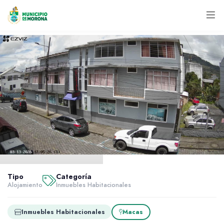
Inicio
Servidores
Tipo
Categoría
Alojamiento
Alojamiento
Inmuebles Habitacionales
Orquídea Macabea
Inmuebles Habitacionales
Macas