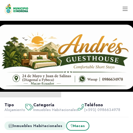
Inicio
Servidores
Tipo
Categoría
Teléfono
Alojamiento
Alojamiento
Inmuebles Habitacionales
(+593) 0986634978
Andres Guesthouse
Inmuebles Habitacionales
Macas