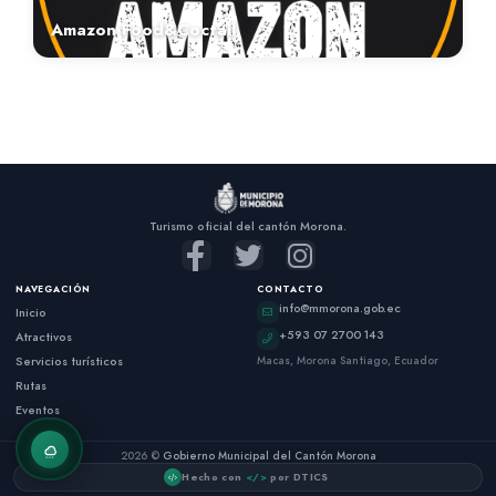
Amazon Food&Coctail
Turismo oficial del cantón Morona.
NAVEGACIÓN
CONTACTO
info@mmorona.gob.ec
Inicio
+593 07 2700 143
Atractivos
Servicios turísticos
Macas, Morona Santiago, Ecuador
Rutas
Eventos
2026 ©
Gobierno Municipal del Cantón Morona
Hecho con
</>
por DTICS