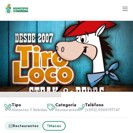
Inicio
Servidores
Tipo
Categoría
Teléfono
Alimentos y bebidas
Alimentos Y Bebidas
Restaurantes
(+593) 0969197147
Tiro Loco
Restaurantes
Macas