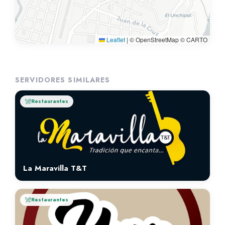
Leaflet
|
© OpenStreetMap © CARTO
SERVIDORES SIMILARES
Restaurantes
La Maravilla T&T
Restaurantes