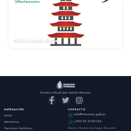
Restaurantes
Chifa Pagoda China
Turismo oficial del cantón Morona.
NAVEGACIÓN
CONTACTO
info@mmorona.gob.ec
Inicio
+593 07 2700 143
Atractivos
Servicios turísticos
Macas, Morona Santiago, Ecuador