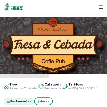
Inicio
Servidores
Tipo
Categoría
Teléfono
Alimentos y bebidas
Alimentos Y Bebidas
Restaurantes
(+593) 0994609134
Fresa&Cebada
Restaurantes
Macas