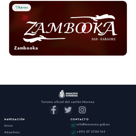
Bares
Zambooka
Turismo oficial del cantón Morona.
NAVEGACIÓN
CONTACTO
info@mmorona.gob.ec
Inicio
+593 07 2700 143
Atractivos