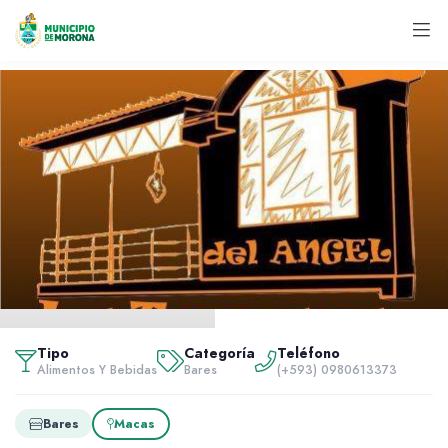
Inicio
Servidores
Tipo
Categoría
Teléfono
Alimentos y bebidas
Alimentos Y Bebidas
Bares
(+593) 0980613373
La Terraza del Angel
Bares
Macas