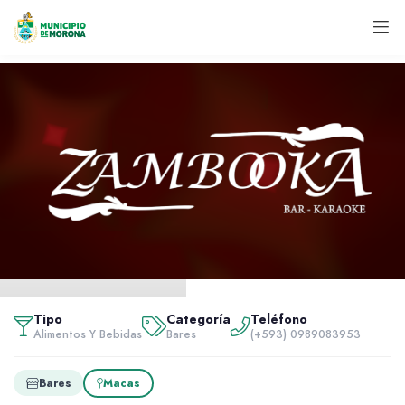
Inicio
Servidores
Tipo
Categoría
Teléfono
Alimentos y bebidas
Alimentos Y Bebidas
Bares
(+593) 0989083953
Zambooka
Bares
Macas