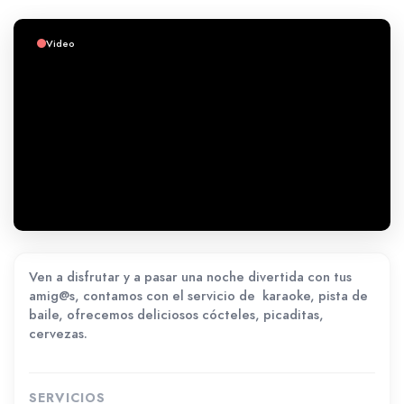
Video
Ven a disfrutar y a pasar una noche divertida con tus
amig@s, contamos con el servicio de karaoke, pista de
baile, ofrecemos deliciosos cócteles, picaditas,
cervezas.
SERVICIOS