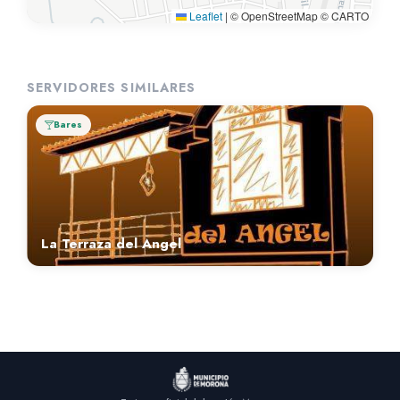
Leaflet
|
© OpenStreetMap © CARTO
SERVIDORES SIMILARES
Bares
La Terraza del Angel