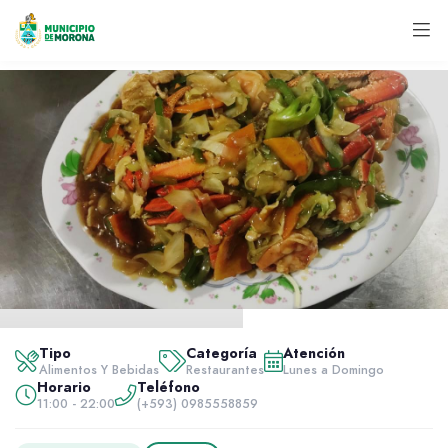
Inicio
Servidores
Tipo
Categoría
Atención
Alimentos y bebidas
Abierto ahora
Alimentos Y Bebidas
Restaurantes
Lunes a Domingo
Horario
Teléfono
Chifa Fang
11:00 - 22:00
(+593) 0985558859