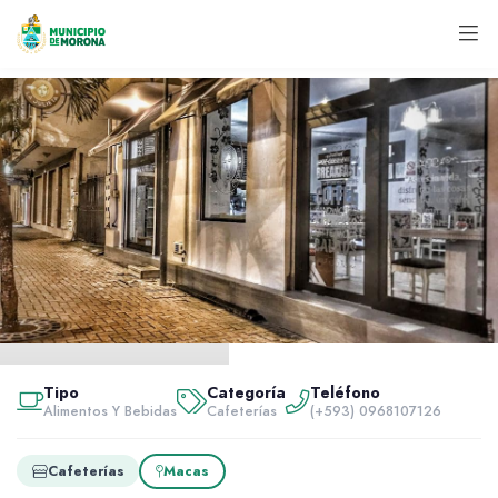
Inicio
Servidores
Tipo
Categoría
Teléfono
Alimentos y bebidas
Alimentos Y Bebidas
Cafeterías
(+593) 0968107126
La Julieta
Cafeterías
Macas