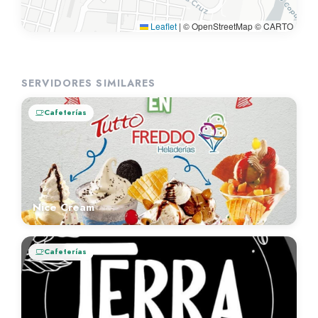
Leaflet
|
© OpenStreetMap © CARTO
SERVIDORES SIMILARES
Cafeterías
Nice Cream
Cafeterías