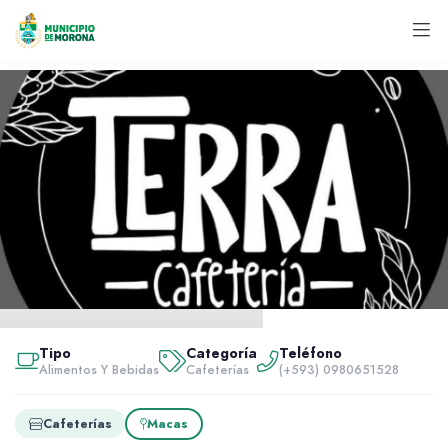
Inicio
Servidores
Tipo
Categoría
Teléfono
Alimentos y bebidas
Alimentos Y Bebidas
Cafeterías
(+593) 0980651528
Terra Cafetería Snack Bar
Cafeterías
Macas