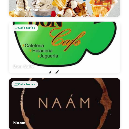
Nice Cream
Cafeterías
Don Café
Cafeterías
Naam