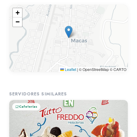
+
−
Leaflet
|
© OpenStreetMap © CARTO
SERVIDORES SIMILARES
Cafeterías