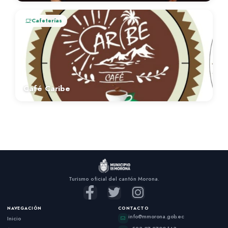
Cafeterías
Café Caribe
Turismo oficial del cantón Morona.
NAVEGACIÓN
CONTACTO
info@mmorona.gob.ec
Inicio