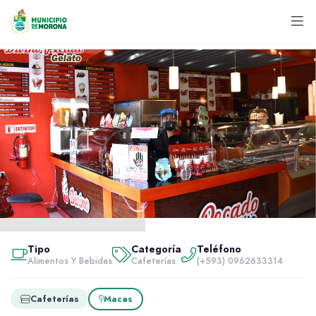
Inicio
Servidores
Tipo
Categoría
Teléfono
Alimentos y bebidas
Alimentos Y Bebidas
Cafeterías
(+593) 0962633314
Divino Pecado
Cafeterías
Macas