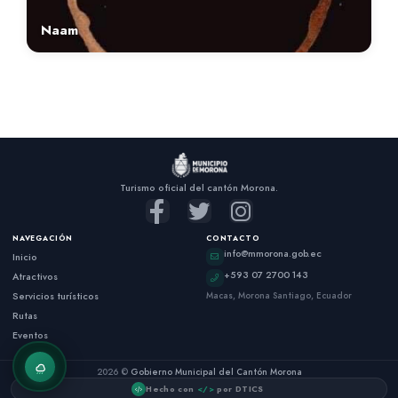
Naam
Turismo oficial del cantón Morona.
NAVEGACIÓN
CONTACTO
info@mmorona.gob.ec
Inicio
+593 07 2700 143
Atractivos
Servicios turísticos
Macas, Morona Santiago, Ecuador
Rutas
Eventos
2026 ©
Gobierno Municipal del Cantón Morona
Hecho con
</>
por DTICS