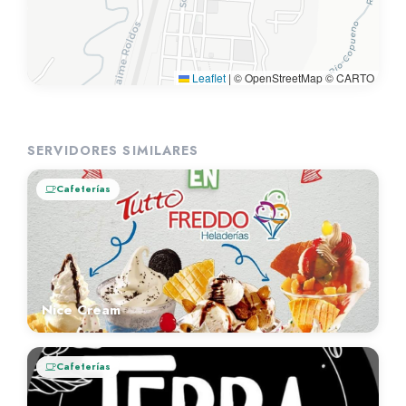
Leaflet
|
© OpenStreetMap © CARTO
SERVIDORES SIMILARES
Cafeterías
Nice Cream
Cafeterías