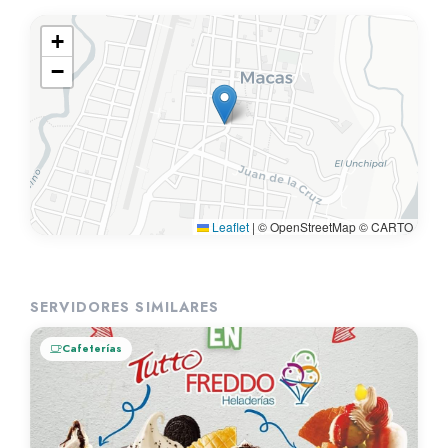
+
−
Leaflet
|
© OpenStreetMap © CARTO
SERVIDORES SIMILARES
Cafeterías