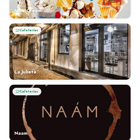
Nice Cream
Cafeterías
La Julieta
Cafeterías
Naam