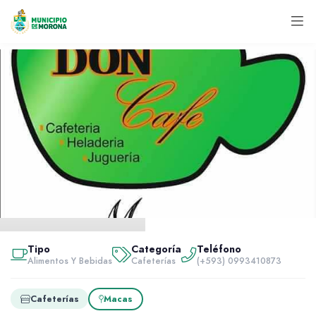
Inicio
Servidores
Tipo
Categoría
Teléfono
Alimentos y bebidas
Alimentos Y Bebidas
Cafeterías
(+593) 0993410873
Don Café
Cafeterías
Macas