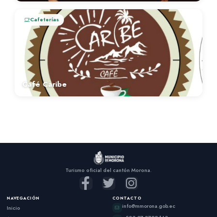
Cafeterías
Café Caribe
Turismo oficial del cantón Morona.
NAVEGACIÓN
CONTACTO
info@mmorona.gob.ec
Inicio