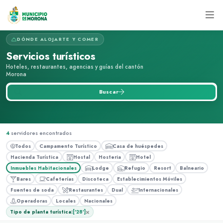
DÓNDE ALOJARTE Y COMER
Servicios turísticos
Hoteles, restaurantes, agencias y guías del cantón
Morona
Buscar servicio turístico...
Buscar
4
servidores encontrados
Todos
Campamento Turístico
Casa de huéspedes
Hacienda Turística
Hostal
Hosteria
Hotel
Inmuebles Habitacionales
Lodge
Refugio
Resort
Balneario
Bares
Cafeterías
Discoteca
Establecimientos Móviles
Fuentes de soda
Restaurantes
Dual
Internacionales
Operadoras
Locales
Nacionales
×
Tipo de planta turística:
['28']