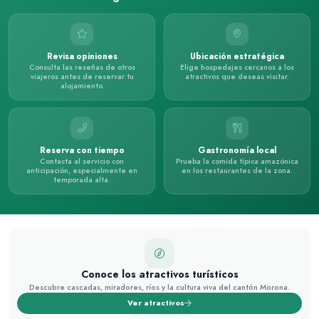
Revisa opiniones
Ubicación estratégica
Consulta las reseñas de otros
Elige hospedajes cercanos a los
viajeros antes de reservar tu
atractivos que deseas visitar.
alojamiento.
Reserva con tiempo
Gastronomía local
Contacta al servicio con
Prueba la comida típica amazónica
anticipación, especialmente en
en los restaurantes de la zona.
temporada alta.
Conoce los atractivos turísticos
Descubre cascadas, miradores, ríos y la cultura viva del cantón Morona.
Ver atractivos