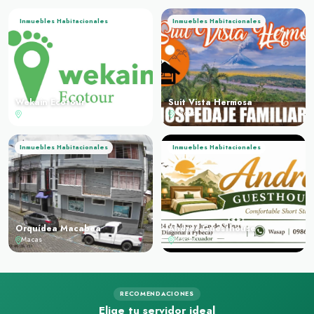
Inmuebles Habitacionales
Inmuebles Habitacionales
Wekain Ecotour
Suit Vista Hermosa
Sinaí
Macas
Inmuebles Habitacionales
Inmuebles Habitacionales
Orquídea Macabea
Andres Guesthouse
Macas
Macas
RECOMENDACIONES
Elige tu servidor ideal